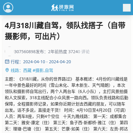
4月318川藏自驾，领队找搭子（自带
摄影师，可出片）
307560898
发布：2年前
热度 3724
0 评论
行程：2024-04-10 - 2024-04-20
线路：西藏 #摄影,自驾
主题：《318川藏，从你的世界路过》 基本概述：4月份的川藏线是
一年中景色最好的时间（雪山未化、草木新生、天气晴朗），本次
领队和摄影师自驾出行，两个人两台车（6人小队），主打风景拍摄
和人文探索，318主线配合小众风景一路向西。领队负责线路和后勤
保障，全程摄影师记录，如果你近期计划去西藏的朋友，可以随车
出发。话不多说，直接走干货！ 时间：4月10日至4月20日（可调）
人员：两车8座，只剩4个空位 十天九晚线路： 第一天：成都集合
第二天：雅安-康定（住） 第三天：鱼子西-新都桥-雅江（住） 第四
天：理塘-巴塘（住） 第五天：芒康-如美（住） 第六天：左贡-邦达