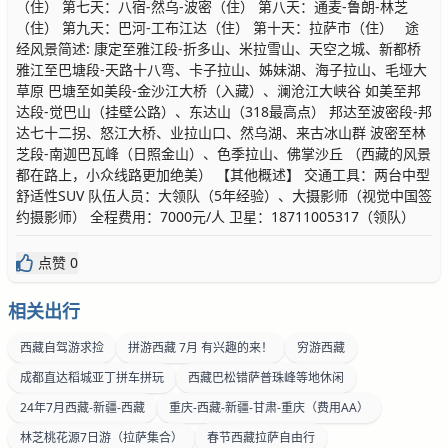
（住） 第七天：八宿-然乌-波密（住） 第八天：通麦-鲁朗-林芝
（住） 第九天：巴河-工布江达（住） 第十天：拉萨市（住） 途
经风景简述: 康定至雅江段-折多山、米拉雪山、天空之城、新都桥
雅江至巴塘段-天路十八弯、卡子拉山、姊妹湖、海子拉山、毛垭大
草原 巴塘至如美段-金沙江大桥（入藏）、澜沧江大峡谷 如美至邦
达段-觉巴山（挂壁公路）、东达山（318最高点） 邦达至波密段-邦
达七十二拐、怒江大桥、业拉山口、然乌湖、来古冰山群 波密至林
芝段-南迦巴瓦峰（日照金山）、色季拉山、佛掌沙丘 （西藏的风景
都在路上，小众线路更加绝美） 【其他概述】 交通工具：两台中型
舒适性SUV 队伍人员：大领队（5年经验）、大摄影师（视觉中国签
约摄影师） 全程费用：7000元/人 卫星：18711005317（领队）
点赞 0
相关出行
西藏自驾游求捡
拼游西藏 7月 有兴趣的来！
穷游西藏
成都直达稻城亚丁拼车拼玩
西藏巴松错萨普珠峰等地休闲
24年7月西藏-新疆-西藏
重庆-西藏-新疆-甘肃-重庆（费用AA）
林芝桃花源7日游（拉萨集合）
春节西藏拉萨自由行