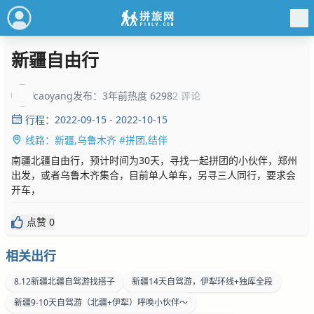
新疆自由行
caoyang
发布：3年前
热度 6298
2 评论
行程：2022-09-15 - 2022-10-15
线路：新疆,乌鲁木齐 #拼团,结伴
南疆北疆自由行，预计时间为30天，寻找一起拼团的小伙伴，郑州
出发，或者乌鲁木齐集合，目前单人单车，另寻三人同行，要求会
开车，
点赞 0
相关出行
8.12新疆北疆自驾游找搭子
新疆14天自驾游，伊犁环线+独库全段
新疆9-10天自驾游（北疆+伊犁）呼唤小伙伴～