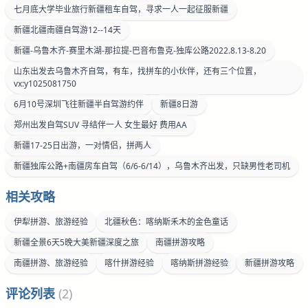
七月底大学毕业旅行新疆租车自驾，寻求一人一起征服新疆
新疆北疆南疆自驾游12--14天
新疆-乌鲁木齐-赛里木湖-那拉提-巴音布鲁克-独库公路2022.8.13-8.20
山东出发去乌鲁木齐自驾，有车，找拼车的小伙伴，还有三个位置，
vx:y1025081750
6月10号深圳飞往新疆半自驾游约伴
新疆8日游
郑州出发自驾SUV 寻结伴一人 女生最好 费用AA
新疆17-25日出游，一对情侣，拼两人
新疆独库公路+南疆房车自驾（6/6-6/14），乌鲁木齐出发，只缺男性老司机
相关攻略
伊犁拼游、旅游经验
北疆秋色：喀纳斯禾木的金色童话
新疆全景6天5晚大美新疆深度之旅
南疆拼游攻略
南疆拼游、旅游经验
喀什拼游经验
喀纳斯拼游经验
新疆拼游攻略
评论列表
(2)