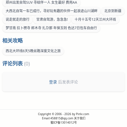
郑州出发自驾SUV 寻结伴一人 女生最好 费用AA
大西北自驾一车已成行，寻好玩有趣的伙伴一起浪迹山川湖畔
北京到新疆
说走就走的旅行
甘肃自驾游，急急急!
十月十五号12天兰州大环线
梦甘南 拉卜楞寺 郎木寺 扎尕那 年保玉则 色达7日包车自由行
相关攻略
西北大环线6天5晚丝路深度文化之旅
评论列表
(0)
登录
后发表评论
Copyright © 2006 - 2026 by Pinlv.com
Email:458815@qq.com
关于我们
蜀ICP备13014012号